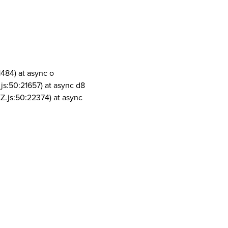
1484) at async o
js:50:21657) at async d8
Z.js:50:22374) at async