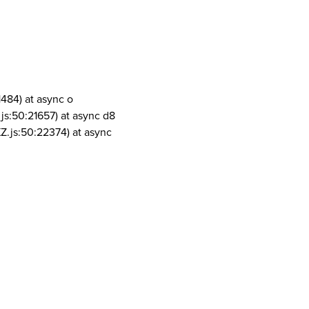
1484) at async o
js:50:21657) at async d8
Z.js:50:22374) at async