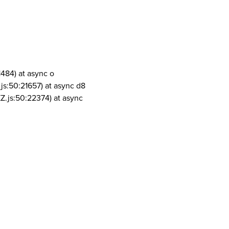
1484) at async o
js:50:21657) at async d8
Z.js:50:22374) at async